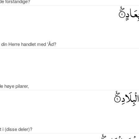
 de forstandige?
 din Herre handlet med 'Âd?
e høye pilarer,
t i (disse deler)?