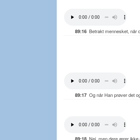
89:16
Betrakt mennesket, når de
89:17
Og når Han prøver det og 
89:18
Nei, men dere ærer ikke d