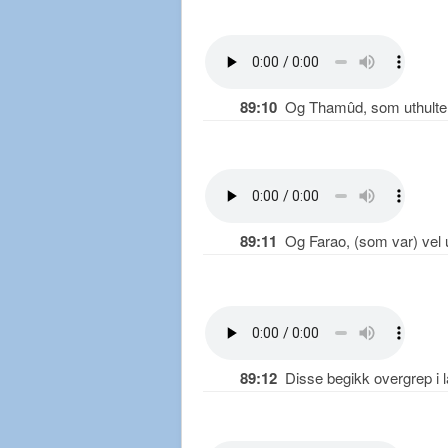
89:10
Og Thamûd, som uthulte k
89:11
Og Farao, (som var) vel u
89:12
Disse begikk overgrep i 