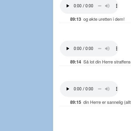
89:13
og økte uretten i dem!
89:14
Så lot din Herre straffens
89:15
din Herre er sannelig (allt