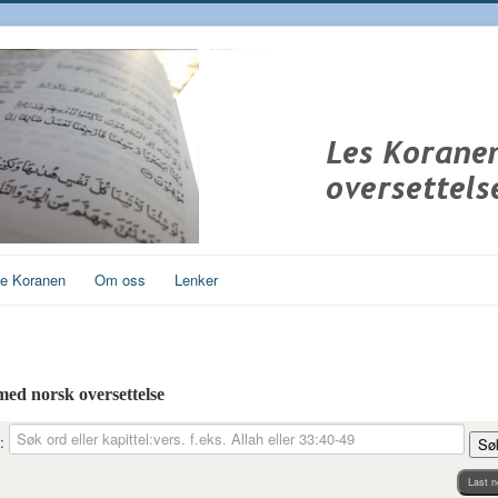
ge Koranen
Om oss
Lenker
 med norsk oversettelse
:
Sø
Last n