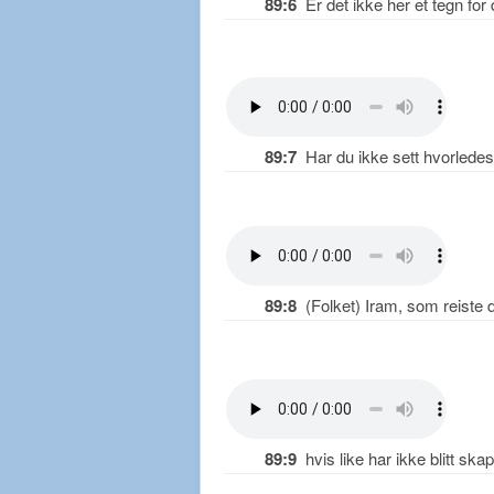
89:6
Er det ikke her et tegn for
89:7
Har du ikke sett hvorledes
89:8
(Folket) Iram, som reiste d
89:9
hvis like har ikke blitt skap