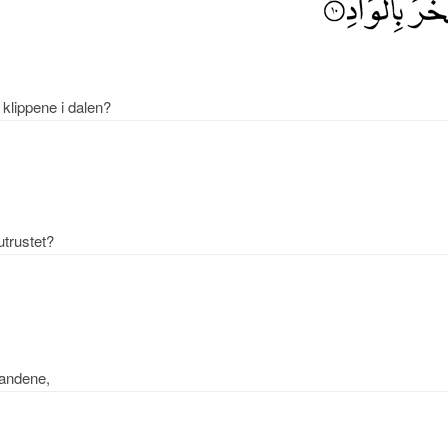
lippene i dalen?
trustet?
landene,