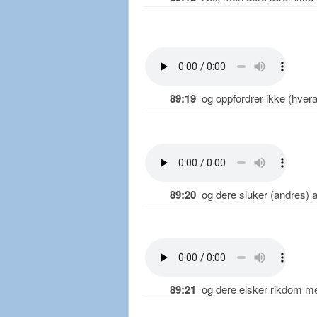
89:19
og oppfordrer ikke (hverand
89:20
og dere sluker (andres) ar
89:21
og dere elsker rikdom me