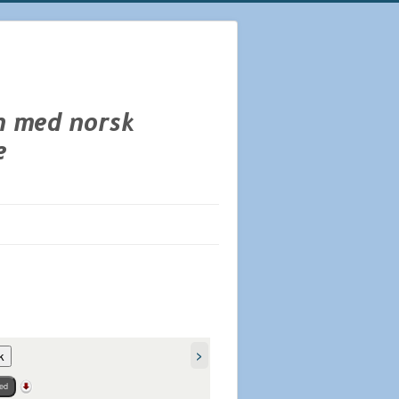
>
k
ed