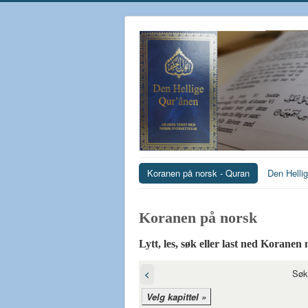
Koranen på norsk - Quran
Den Helli
Koranen på norsk‎
Lytt, les, søk eller last ned Koranen
Søk
<
Velg kapittel »