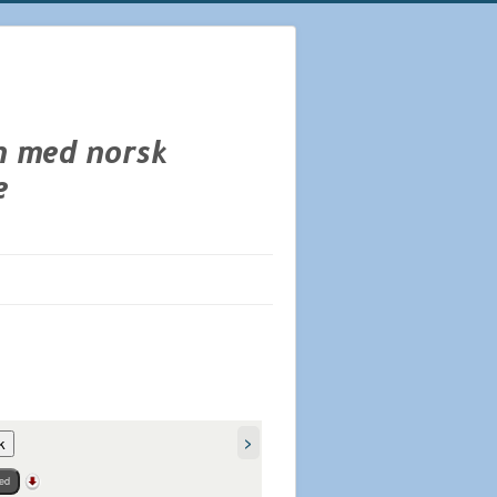
>
k
ed