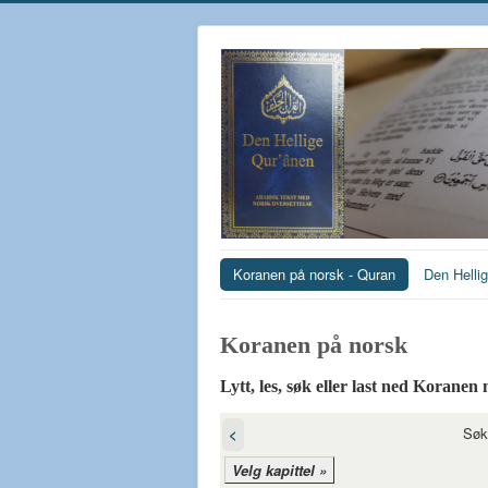
Koranen på norsk - Quran
Den Helli
Koranen på norsk‎
Lytt, les, søk eller last ned Koranen
Søk
<
Velg kapittel »