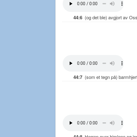
44:6
(og det ble) avgjort av Oss
44:7
(som et tegn på) barmhjerti
44:8
Herren over himlene og jor