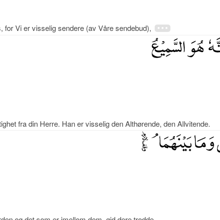
, for Vi er visselig sendere (av Våre sendebud),
ghet fra din Herre. Han er visselig den Althørende, den Allvitende.
den og det som er imellom dem, gid dere trodde.