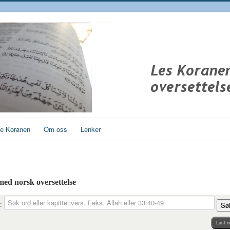
ge Koranen
Om oss
Lenker
 med norsk oversettelse
:
Sø
Last n