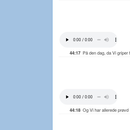
44:17
På den dag, da Vi griper fa
44:18
Og Vi har allerede prøvd F