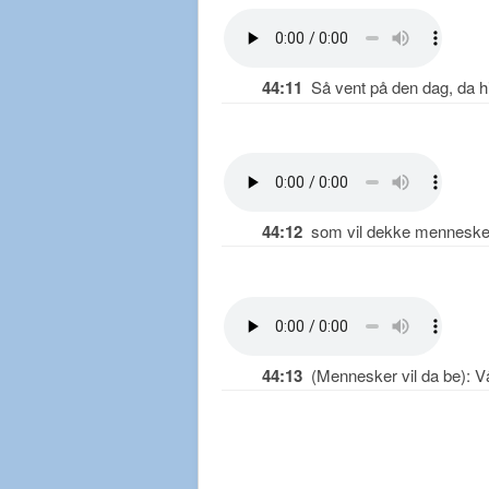
44:11
Så vent på den dag, da hi
44:12
som vil dekke mennesker. 
44:13
(Mennesker vil da be): Vår 