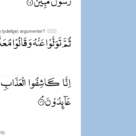
g tydelige) argumenter?
ro).