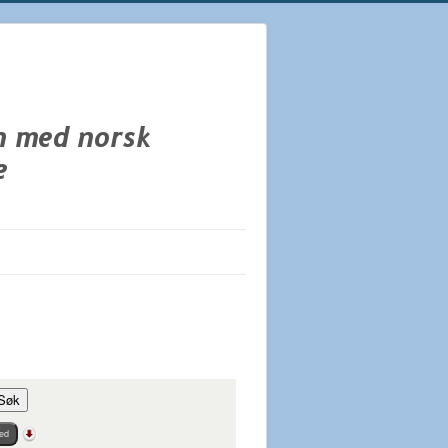
Søk
ed