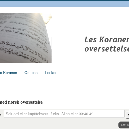
ge Koranen
Om oss
Lenker
 med norsk oversettelse
k:
Last n