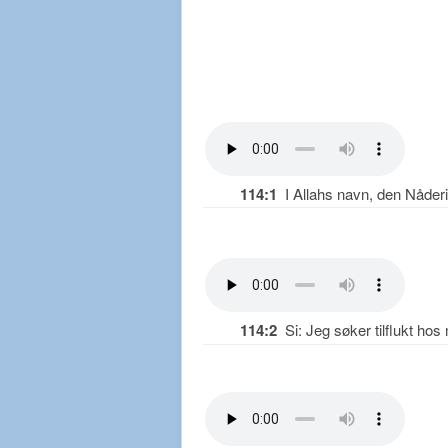
114:1
I Allahs navn, den Nåderi
114:2
Si: Jeg søker tilflukt h