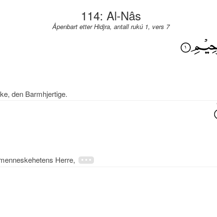
114: Al-Nâs
Åpenbart etter Hidjra, antall rukú 1, vers 7
ke, den Barmhjertige.
os menneskehetens Herre,