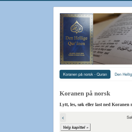
Koranen på norsk - Quran
Den Helli
Koranen på norsk‎
Lytt, les, søk eller last ned Koranen
Sø
<
Velg kapittel »