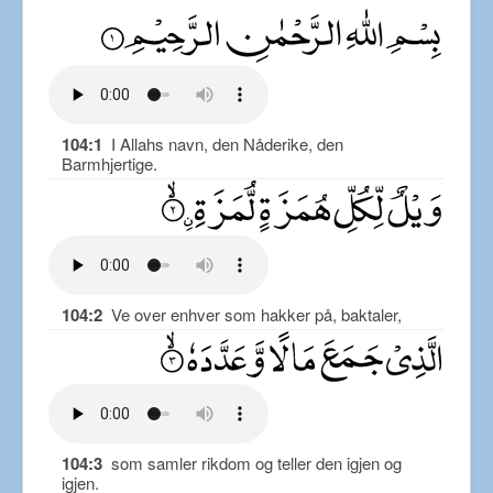
104:1
I Allahs navn, den Nåderike, den
Barmhjertige.
104:2
Ve over enhver som hakker på, baktaler,
104:3
som samler rikdom og teller den igjen og
igjen.