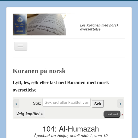
Toggle
Navigation
Koranen på norsk - Quran
Koranen på norsk‎
Den Hellige Koranen
Om oss
Lytt, les, søk eller last ned Koranen med norsk
oversettelse
Lenker
Søk:
<
>
Søk
Velg kapittel »
Last ned
104: Al-Humazah
Åpenbart før Hidjra, antall rukú 1, vers 10