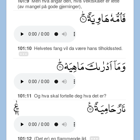
101:9
Men hva angår den, hvis vektskåler er lette
(av mangel på gode gjerninger),
101:10
Helvetes fang vil da være hans tilholdssted.
101:11
Og hva skal fortelle deg hva det er?
101:12
(Det er) en flammende ild.