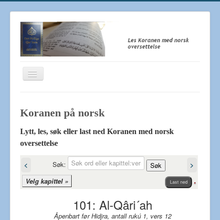
Toggle
Navigation
Koranen på norsk - Quran
Koranen på norsk‎
Den Hellige Koranen
Om oss
Lytt, les, søk eller last ned Koranen med norsk
oversettelse
Lenker
Søk:
<
>
Søk
Velg kapittel »
Last ned
101: Al-Qâri´ah
Åpenbart før Hidjra, antall rukú 1, vers 12