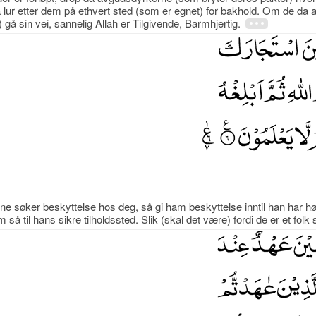
 lur etter dem på ethvert sted (som er egnet) for bakhold. Om de da 
t) gå sin vei, sannelig Allah er Tilgivende, Barmhjertig.
søker beskyttelse hos deg, så gi ham beskyttelse inntil han har hør
m så til hans sikre tilholdssted. Slik (skal det være) fordi de er et fol