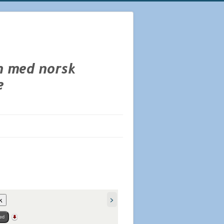
>
k
ed