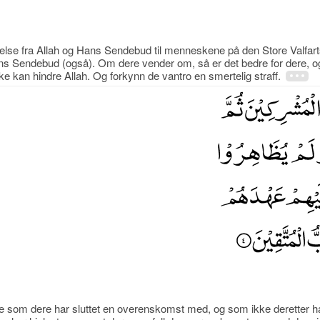
else fra Allah og Hans Sendebud til menneskene på den Store Valfart
s Sendebud (også). Om dere vender om, så er det bedre for dere, og 
ikke kan hindre Allah. Og forkynn de vantro en smertelig straff.
som dere har sluttet en overenskomst med, og som ikke deretter ha