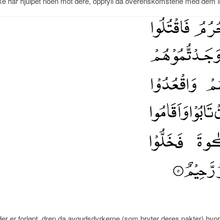
ke har hjulpet noen mot dere, oppfyll da overenskomstene med dem innt
r er forløpt, drep da avgudsdyrkerne (som bryter deres pakter) hvor 