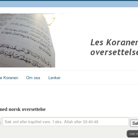
ge Koranen
Om oss
Lenker
 med norsk oversettelse
:
Sø
Last n