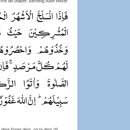
il de utløper, sannelig Allah elsker
dere finner dem, og ta dem (til