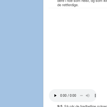
dere i noe som helst, og som ik
de rettferdige.
9:5
Så når de fredhellige månede