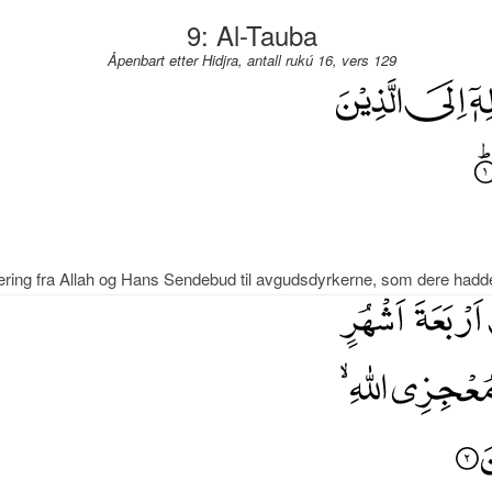
9: Al-Tauba
Åpenbart etter Hidjra, antall rukú 16, vers 129
æring fra Allah og Hans Sendebud til avgudsdyrkerne, som dere had