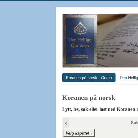
Koranen på norsk - Quran
Den Helli
Koranen på norsk‎
Lytt, les, søk eller last ned Koranen
Søk
<
Velg kapittel »