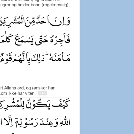
angrer og holder bønn (regelmessig)
t Allahs ord, og (ønsker han
k som ikke har viten.