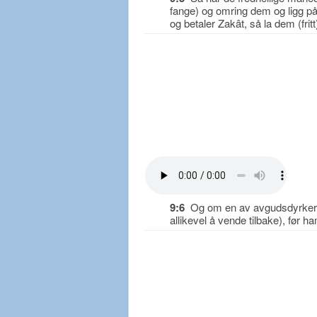
fange) og omring dem og ligg på
og betaler Zakât, så la dem (frit
9:6
Og om en av avgudsdyrkerne 
allikevel å vende tilbake), før ha