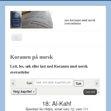
Toggle
Navigation
Koranen på norsk - Quran
Koranen på norsk‎
Den Hellige Koranen
Om oss
Lytt, les, søk eller last ned Koranen med norsk
oversettelse
Lenker
Søk:
<
>
Søk
Velg kapittel »
Last ned
18: Al-Kahf
Åpenbart før Hidjra, antall rukú 12, vers 111