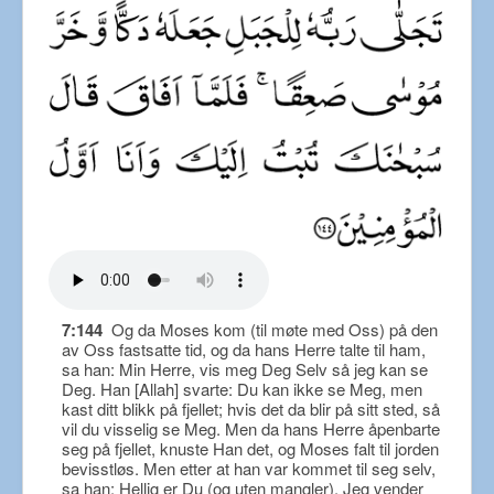
7:144
Og da Moses kom (til møte med Oss) på den
av Oss fastsatte tid, og da hans Herre talte til ham,
sa han: Min Herre, vis meg Deg Selv så jeg kan se
Deg. Han [Allah] svarte: Du kan ikke se Meg, men
kast ditt blikk på fjellet; hvis det da blir på sitt sted, så
vil du visselig se Meg. Men da hans Herre åpenbarte
seg på fjellet, knuste Han det, og Moses falt til jorden
bevisstløs. Men etter at han var kommet til seg selv,
sa han: Hellig er Du (og uten mangler). Jeg vender