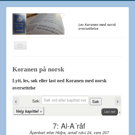
Toggle
Navigation
Koranen på norsk - Quran
Koranen på norsk‎
Den Hellige Koranen
Om oss
Lytt, les, søk eller last ned Koranen med norsk
oversettelse
Lenker
Søk:
<
>
Søk
Velg kapittel »
Last ned
7: Al-A´râf
Åpenbart etter Hidjra, antall rukú 24, vers 207